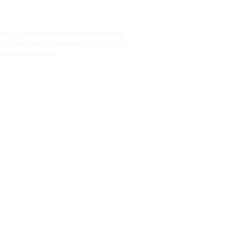
стку и нанесение полимерного
 и облегчает дальнейшую уборку.
ых помещений.