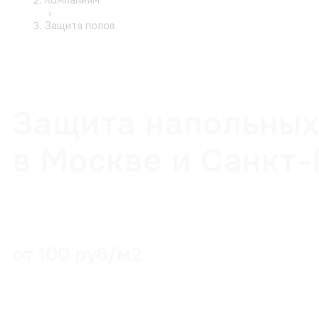
›
Защита полов
Защита напольных
в Москве и Санкт
от 100 руб/м2